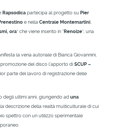
le
Rapsodica
partecipa al progetto su
Pier
Prenestino
e nella
Centrale Montemartini
,
ismi, ora
” che viene inserito in “
Renoize
”, una
manifesta la vena autoriale di Bianca Giovannini,
la promozione del disco l’apporto di
SCUP –
or parte del lavoro di registrazione delle
vo degli ultimi anni, giungendo ad
una
a descrizione della realtà multiculturale di cui
pio spettro con un utilizzo sperimentale
emporaneo.