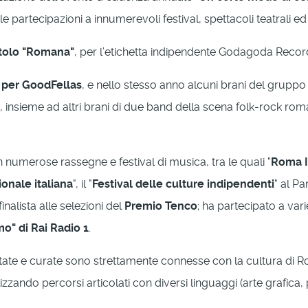
le partecipazioni a innumerevoli festival, spettacoli teatrali ed
titolo "Romana"
, per l’etichetta indipendente Godagoda Recor
" per GoodFellas
, e nello stesso anno alcuni brani del gruppo 
, insieme ad altri brani di due band della scena folk-rock r
 numerose rassegne e festival di musica, tra le quali "
Roma I
ionale italiana
", il "
Festival delle culture indipendenti
" al P
finalista alle selezioni del
Premio Tenco
; ha partecipato a vari
mo" di Rai Radio 1
.
ogettate e curate sono strettamente connesse con la cultura di
lizzando percorsi articolati con diversi linguaggi (arte grafica