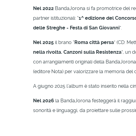
Nel 2022
BandaJorona si fa promotrice del recu
partner istituzionali: “
1^ edizione del Concor
delle Streghe - Festa di San Giovanni
”.
Nel 2025
il brano “
Roma città persa
” (CD: Met
nella rivolta. Canzoni sulla Resistenza
”, un 
con arrangiamenti originali della BandaJorona 
(editore Nota) per valorizzare la memoria del 
A giugno 2025 l’album è stato inserito nella ci
Nel 2026
la BandaJorona festeggerà il raggi
sonorità e linguaggi, da proiettare sulle pross