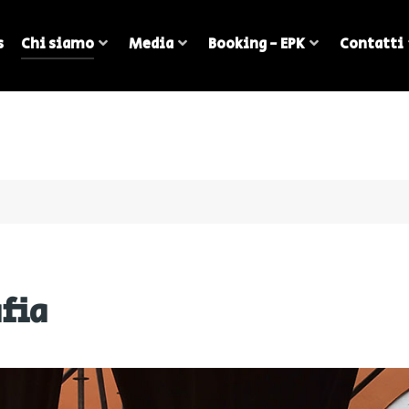
s
Chi siamo
Media
Booking - EPK
Contatti
fia