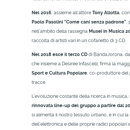
Nel 2016
, assieme all’attore
Tony Allotta
, con
Paolo Pasolini “Come cani senza padrone”
,
nell’ambito della rassegna
Musei in Musica 2
raccolta di artisti vari in un cofanetto di 3 CD.
Nel 2018 esce il terzo CD
di BandaJorona, dal 
che insieme a Desirée Infascelli, firma la mag
Sport e Cultura Popolare
, co-produttore del 
tracce.
L’evoluzione costante della ricerca in musica, 
rinnovata line-up del gruppo a partire dal 2
si alimenta il nostro tessuto urbano, e in cui 
dell’elettronica e delle proprie radici popola