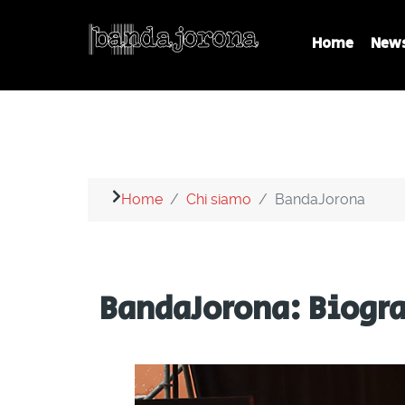
Home
New
Home
Chi siamo
BandaJorona
BandaJorona: Biogra