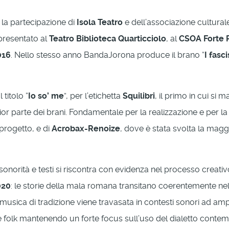
 la partecipazione di
Isola Teatro
e dell’associazione cultura
 presentato al
Teatro Biblioteca Quarticciolo
, al
CSOA Forte 
016
. Nello stesso anno BandaJorona produce il brano “
I fasc
titolo “
Io so’ me
”, per l’etichetta
Squilibri
, il primo in cui si 
gior parte dei brani. Fondamentale per la realizzazione e per 
progetto, e di
Acrobax-Renoize
, dove è stata svolta la maggi
sonorità e testi si riscontra con evidenza nel processo creati
020
: le storie della mala romana transitano coerentemente nell
la musica di tradizione viene travasata in contesti sonori ad am
ri e folk mantenendo un forte focus sull’uso del dialetto cont