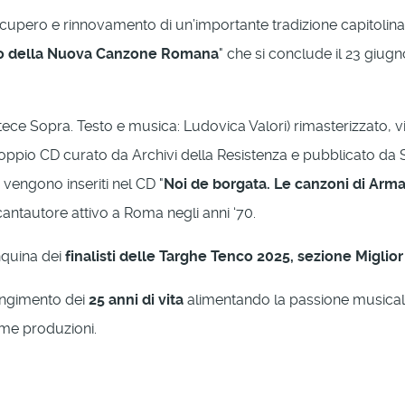
pero e rinnovamento di un’importante tradizione capitolina ch
so della Nuova Canzone Romana
" che si conclude il 23 giugn
tece Sopra. Testo e musica: Ludovica Valori) rimasterizzato, vi
doppio CD curato da Archivi della Resistenza e pubblicato da Sq
vengono inseriti nel CD "
Noi de borgata. Le canzoni di Arma
cantautore attivo a Roma negli anni ‘70.
nquina dei
finalisti delle Targhe Tenco 2025, sezione Miglio
ungimento dei
25 anni di vita
alimentando la passione musical
ime produzioni.