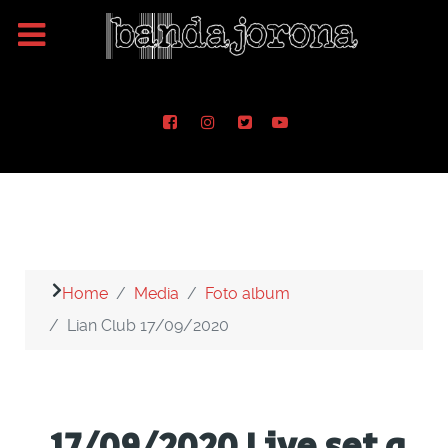
Home
Media
Foto album
Lian Club 17/09/2020
17/09/2020 Live set a