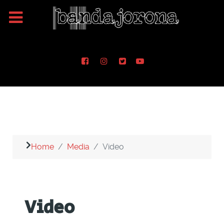
Home
Media
Video
Video