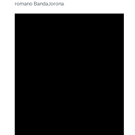
romano BandaJorona.