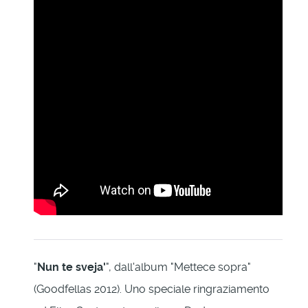
"
Nun te sveja'
", dall'album "Mettece sopra"
(Goodfellas 2012). Uno speciale ringraziamento