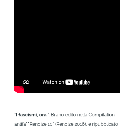
"
I fascismi, ora.
". Brano edito nella Compilation
antifa' "Renoize 10" (Renoize 2016), e ripubblicato