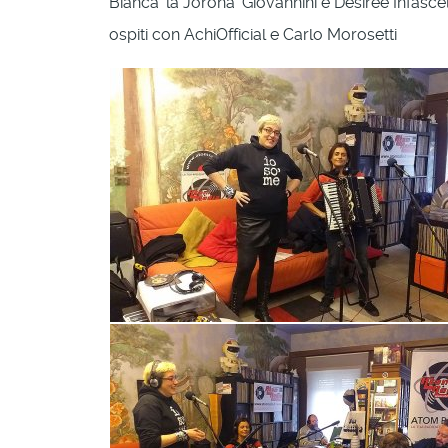
Bianca 'la Jorona' Giovannini e Desirée Infasc
ospiti con AchiOfficial e Carlo Morosetti