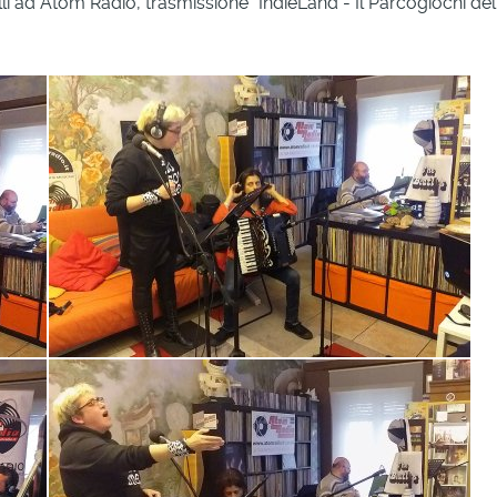
elli ad Atom Radio, trasmissione "IndieLand - Il Parcogiochi 