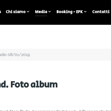
s
Chi siamo
Media
Booking - EPK
Contatti
dio 08/01/2019
nd. Foto album