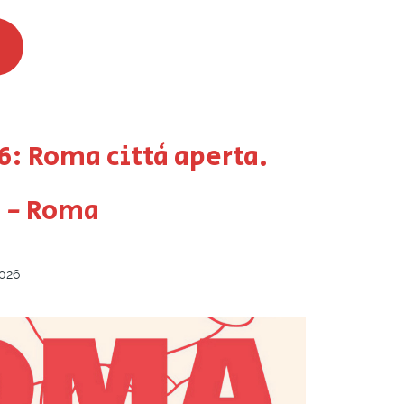
6: Roma città aperta.
o - Roma
026