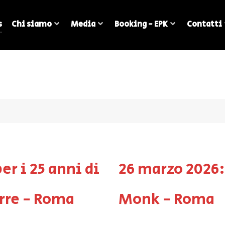
s
Chi siamo
Media
Booking - EPK
Contatti
er i 25 anni di
26 marzo 2026:
orre - Roma
Monk - Roma