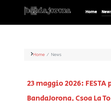
Home
New
Home
News
23 maggio 2026: FESTA p
BandaJorona. Csoa La T