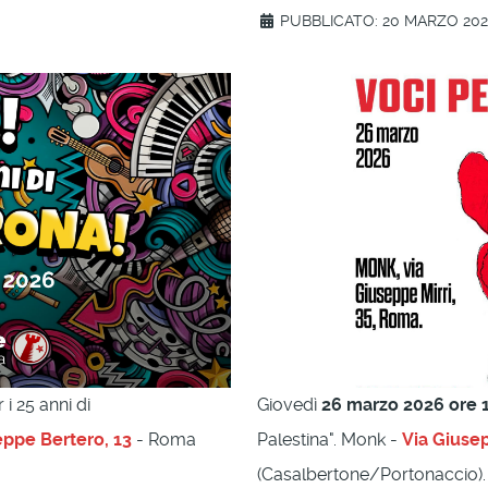
PUBBLICATO: 20 MARZO 20
 i 25 anni di
Giovedì
26 marzo 2026 ore 
eppe Bertero, 13
- Roma
Palestina". Monk -
Via Giusep
(Casalbertone/Portonaccio).