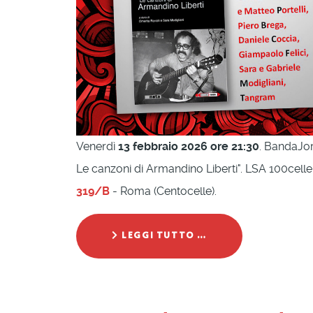
Venerdì
13 febbraio 2026 ore 21:30
. BandaJor
Le canzoni di Armandino Liberti". LSA 100celle
319/B
- Roma (Centocelle).
LEGGI TUTTO …