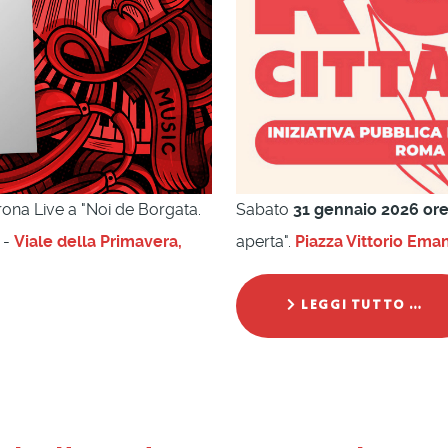
ona Live a "Noi de Borgata.
Sabato
31 gennaio 2026 ore
 -
Viale della Primavera,
aperta".
Piazza Vittorio Eman
LEGGI TUTTO …