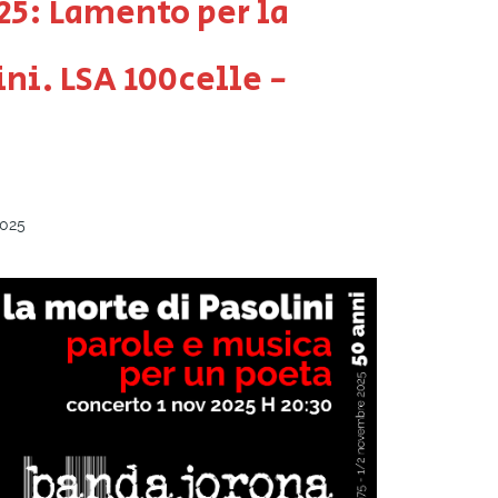
25: Lamento per la
ini. LSA 100celle -
025