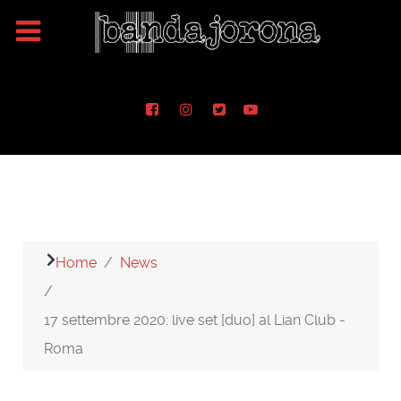
Home
News
17 settembre 2020: live set [duo] al Lian Club -
Roma