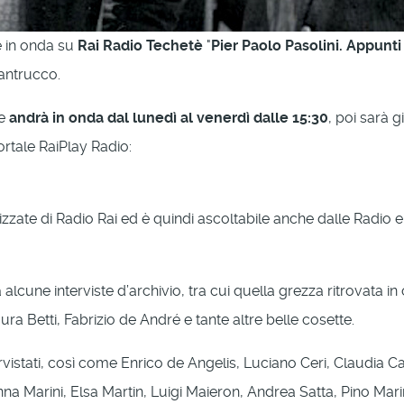
 in onda su
Rai Radio Techetè
"
Pier Paolo Pasolini. Appunti
lantrucco.
 e
andrà in onda dal lunedì al venerdì dalle 15:30
, poi sarà 
ortale RaiPlay Radio:
izzate di Radio Rai ed è quindi ascoltabile anche dalle Radio e 
alcune interviste d’archivio, tra cui quella grezza ritrovata in 
ra Betti, Fabrizio de André e tante altre belle cosette.
tervistati, così come Enrico de Angelis, Luciano Ceri, Claudia
anna Marini, Elsa Martin, Luigi Maieron, Andrea Satta, Pino 