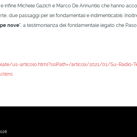
e infine Michele Gazich e Marco De Annuntiis che hanno acc
rte, due passaggi per lei fondamentali e indimenticabili. Inol
rpe nove
", a testimonianza del fondamentale legato che Pasol
late/us-articolo.html?ssiPath=/articoli/2021/01/Su-Radio-T
.html
2026