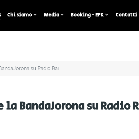
s
Chi siamo
Media
Booking - EPK
Contatti
a BandaJorona su Radio Rai
e la BandaJorona su Radio 