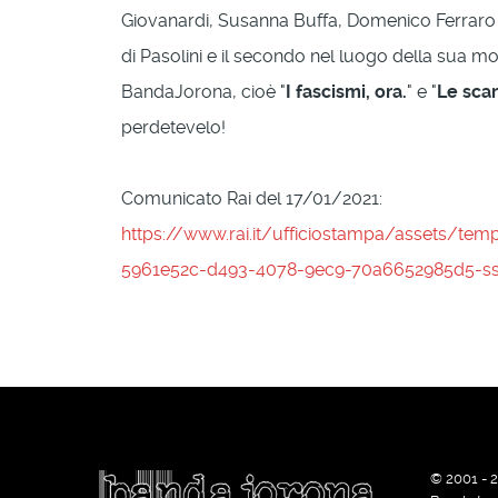
Giovanardi, Susanna Buffa, Domenico Ferraro 
di Pasolini e il secondo nel luogo della sua mo
BandaJorona, cioè "
I fascismi, ora.
" e "
Le sca
perdetevelo!
Comunicato Rai del 17/01/2021:
https://www.rai.it/ufficiostampa/assets/temp
5961e52c-d493-4078-9ec9-70a6652985d5-ssi
© 2001 - 