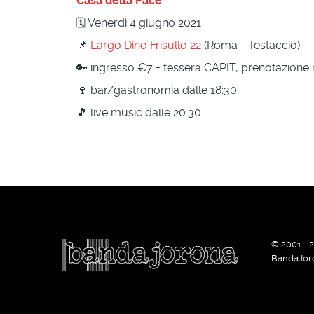
Casa della Pace
🗓 Venerdì 4 giugno 2021
📌
Largo Dino Frisullo 22
(Roma - Testaccio)
🔑 ingresso €7 + tessera CAPIT, prenotazion
🍷 bar/gastronomia dalle 18:30
🎵 live music dalle 20:30
© 2001 - 
BandaJor