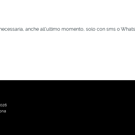
e necessaria, anche all'ultimo momento, solo con sms o Wha
2026
ona