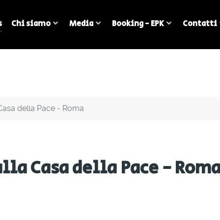
s
Chi siamo
Media
Booking - EPK
Contatti
a Casa della Pace - Roma
alla Casa della Pace - Rom