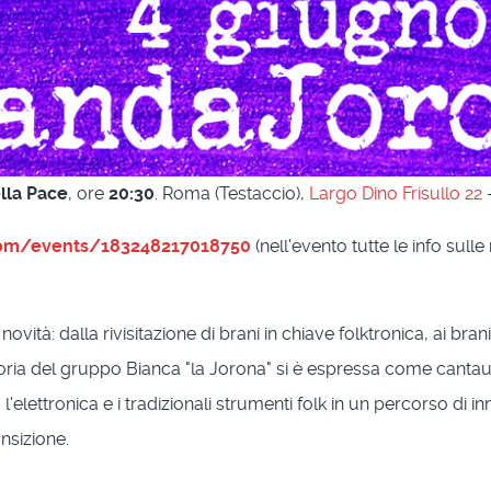
lla Pace
, ore
20:30
. Roma (Testaccio),
Largo Dino Frisullo 22
-
com/events/183248217018750
(nell'evento tutte le info sull
tà: dalla rivisitazione di brani in chiave folktronica, ai brani
toria del gruppo Bianca "la Jorona" si è espressa come cantautr
l'elettronica e i tradizionali strumenti folk in un percorso 
nsizione.