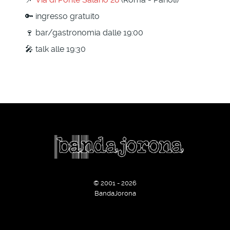
🔑 ingresso gratuito
🍷 bar/gastronomia dalle 19:00
🎤 talk alle 19:30
© 2001 - 2026
BandaJorona