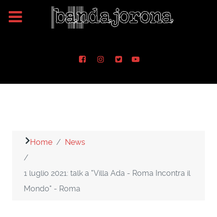
Home
News
1 luglio 2021: talk a "Villa Ada - Roma Incontra il
Mondo" - Roma