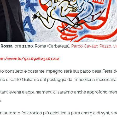
 Rossa
, ore
21:00
. Roma (Garbatella),
Parco Cavallo Pazzo, vi
com/events/941092623401212
uo consueto e costante impegno sarà sul palco della Festa del
one di Carlo Giuliani e dal pestaggio da "macelleria messicana"
 tanti eventi e appuntamenti ci saranno anche approfondiment
.
autorato folktronico più eclettico a pura energia di synt, voce