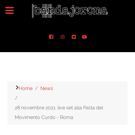
Home
News
28 novembre 2021: live set alla Festa del
Movimento Curdo - Roma