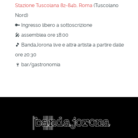
Stazione Tuscolana 82-84b, Roma
(Tuscolano
Nord)
🔑 Ingresso libero a sottoscrizione
🎤 assemblea ore 18:00
🎵 BandaJorona live e altrə artistə a partire dalle
ore 20:30
🍷 bar/gastronomia