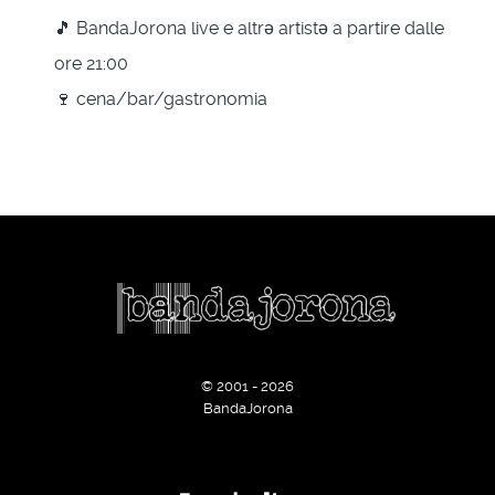
🎵 BandaJorona live e altrə artistə a partire dalle
ore 21:00
🍷 cena/bar/gastronomia
© 2001 - 2026
BandaJorona