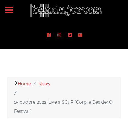
Home
News
15 ottobre 2022: Live a SCuP "Corpi e DesideriO
Festival"