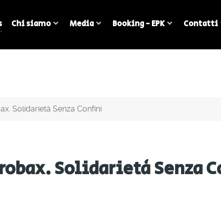
s
Chi siamo
Media
Booking - EPK
Contatti
ax. Solidarietà Senza Confini
crobax. Solidarietà Senza C