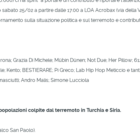
46.000) ci ha spint* a portare un contributo e riportare l'attenz
o sabato 25/02 a partire dalle 17.00 a LOA Acrobax (via della 
ornamento sulla situazione politica e sul terremoto e contributi 
jorona; Grazia Di Michele; Mübin Dünen; Not Due; Her Pillow;
e; Kento; BESTIERARE; Pi Greco; Lab Hip Hop Meticcio e tant3 
agnasciutti; Andro Malis; Simone Lucciola
popolazioni colpite dal terremoto in Turchia e Siria.
alco San Paolo).