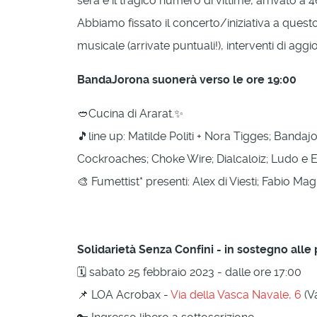
sera e il tragico numero di vittime, arrivato a 
Abbiamo fissato il concerto/iniziativa a quest
musicale (arrivate puntuali!), interventi di aggi
BandaJorona suonerà verso le ore 19:00
🥙Cucina di Ararat.✨
🎵line up: Matilde Politi + Nora Tigges; Banda
Cockroaches; Choke Wire; Dialcaloiz; Ludo e El
🎨 Fumettist* presenti: Alex di Viesti; Fabio M
Solidarietà Senza Confini - in sostegno alle 
🗓 sabato 25 febbraio 2023 - dalle ore 17:00
📌 LOA Acrobax -
Via della Vasca Navale,
6
(V