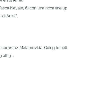
ione sul tema.
Vasca Navale, 6) con una ricca line up
di Artist*.
 612comma2; Malamovida; Going to hell;
altr3...