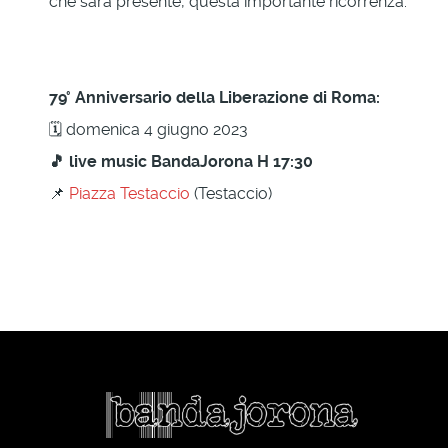
che sarà presente, questa importante ricorrenza."
79° Anniversario della Liberazione di Roma:
🗓 domenica 4 giugno 2023
🎵 live music BandaJorona H 17:30
📌
Piazza Testaccio
(Testaccio)