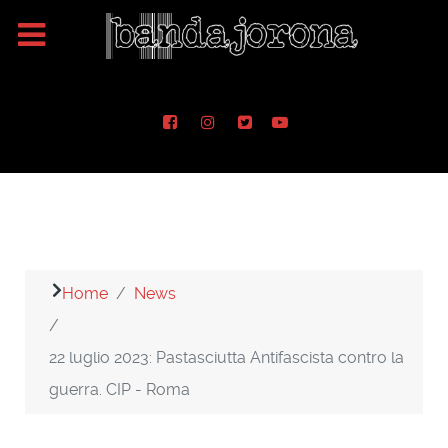
Home
News
22 luglio 2023: Pastasciutta Antifascista contro la
guerra. CIP - Roma