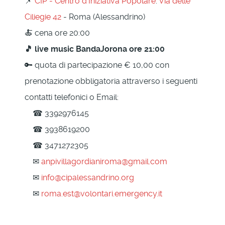
📌
CIP - Centro d'Iniziativa Popolare
:
Via delle
Ciliegie 42
- Roma (Alessandrino)
🍝
cena ore 20:00
🎵 live music BandaJorona ore 21:00
🔑 quota di partecipazione € 10,00 con
prenotazione obbligatoria attraverso i seguenti
contatti telefonici o Email:
☎ 3392976145
☎ 3938619200
☎ 3471272305
✉
anpivillagordianiroma@gmail.com
✉
info@cipalessandrino.org
✉
roma.est@volontari.emergency.it