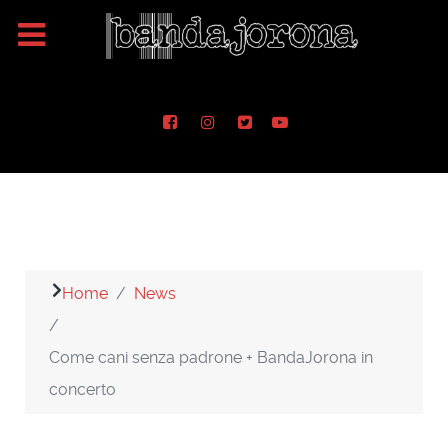
Home
News
Come cani senza padrone + BandaJorona in
concerto