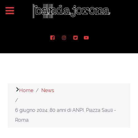
Home
News
6 giugno 2024: 80 anni di ANPI. Piazza Sauli -
Roma