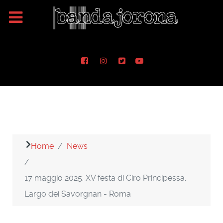
Home
News
17 maggio 2025: XV festa di Ciro Principessa.
Largo dei Savorgnan - Roma