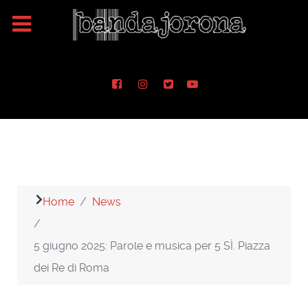
Home
News
5 giugno 2025: Parole e musica per 5 SÌ. Piazza
dei Re di Roma