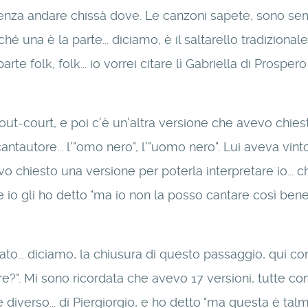
senza andare chissà dove. Le canzoni sapete, sono sem
 una è la parte... diciamo, è il saltarello tradizionale
e folk, folk... io vorrei citare lì Gabriella di Prospero
 tout-court, e poi c'è un'altra versione che avevo chie
antautore... l'"omo nero", l'"uomo nero". Lui aveva vin
o chiesto una versione per poterla interpretare io... c
e io gli ho detto "ma io non la posso cantare così ben
stato... diciamo, la chiusura di questo passaggio, qui
. Mi sono ricordata che avevo 17 versioni, tutte con fi
dge diverso... di Piergiorgio, e ho detto "ma questa è 