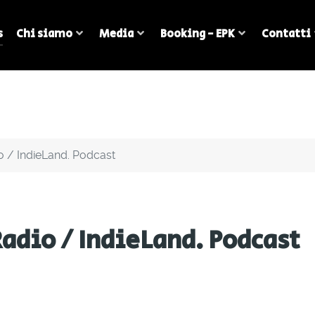
s
Chi siamo
Media
Booking - EPK
Contatti
o / IndieLand. Podcast
Radio / IndieLand. Podcast