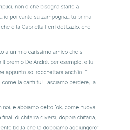
plici, non è che bisogna starle a
... io poi canto su zampogna... tu prima
 che è la Gabriella Ferri del Lazio, che
sto a un mio carissimo amico che si
to il premio De Andrè, per esempio, e lui
he appunto so' rocchettara anch'io. E
e come la canti tu! Lasciamo perdere, la
 con noi, e abbiamo detto "ok, come nuova
nali di chitarra diversi, doppia chitarra,
talmente bella che la dobbiamo aggiungere"