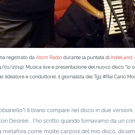
na registrato da
Atom Radio
durante la puntata di
IndieLand -
13/01/2019). Musica live e presentazione del nuovo disco "Io so
o (ideatore e conduttore), il giornalista del Tg2 #Rai Carlo Mo
bianello") Il brano compare nel disco in due versioni, e d
con Desiréè... l'ho scritto quando tornavamo da un co
una metafora come molte canzoni del mio disco, diciamo