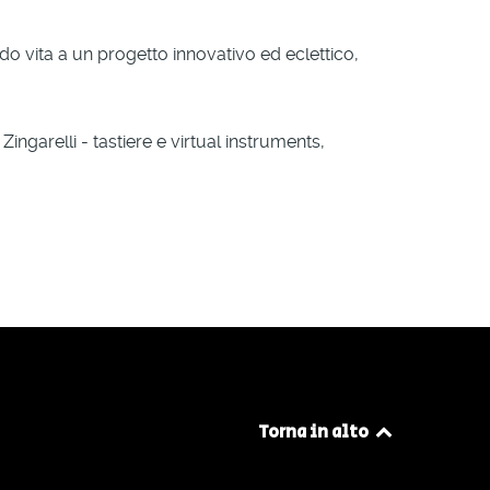
do vita a un progetto innovativo ed eclettico,
ngarelli - tastiere e virtual instruments,
Torna in alto