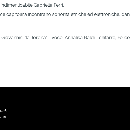
indimenticabile Gabriella Ferri.
ice capitolina incontrano sonorità etniche ed elettroniche, dan
vannini "la Jorona" - voce, Annalisa Baldi - chitarre, Felice Zi
2026
ona