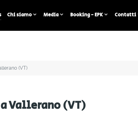
s
Chi siamo
Media
Booking - EPK
Contatti
allerano (VT)
 a Vallerano (VT)