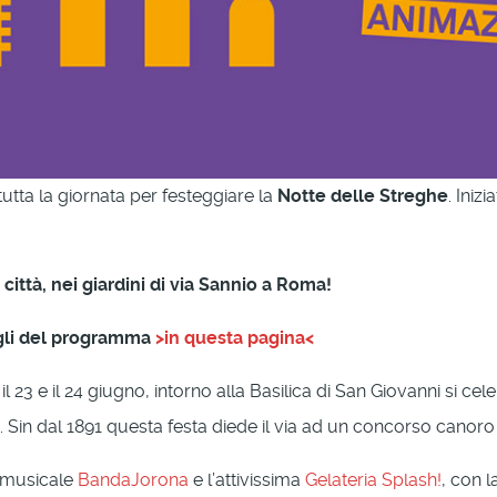
tutta la giornata per festeggiare la
Notte delle Streghe
. Inizi
città, nei giardini di via Sannio a Roma!
tagli del programma
>in questa pagina<
 23 e il 24 giugno, intorno alla Basilica di San Giovanni si cel
. Sin dal 1891 questa festa diede il via ad un concorso cano
o musicale
BandaJorona
e l’attivissima
Gelateria Splash!
, con l