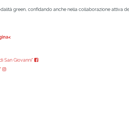
modalità green, confidando anche nella collaborazione attiva dei
gina<
di San Giovanni"
a"