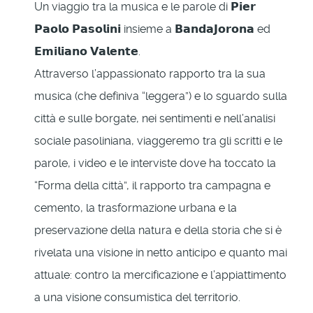
Un viaggio tra la musica e le parole di 𝗣𝗶𝗲𝗿
𝗣𝗮𝗼𝗹𝗼 𝗣𝗮𝘀𝗼𝗹𝗶𝗻𝗶 insieme a 𝗕𝗮𝗻𝗱𝗮𝗝𝗼𝗿𝗼𝗻𝗮 ed
𝗘𝗺𝗶𝗹𝗶𝗮𝗻𝗼 𝗩𝗮𝗹𝗲𝗻𝘁𝗲.
Attraverso l’appassionato rapporto tra la sua
musica (che definiva “leggera”) e lo sguardo sulla
città e sulle borgate, nei sentimenti e nell’analisi
sociale pasoliniana, viaggeremo tra gli scritti e le
parole, i video e le interviste dove ha toccato la
“Forma della città”, il rapporto tra campagna e
cemento, la trasformazione urbana e la
preservazione della natura e della storia che si è
rivelata una visione in netto anticipo e quanto mai
attuale: contro la mercificazione e l’appiattimento
a una visione consumistica del territorio.