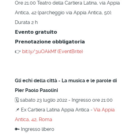
Ore 21.00 Teatro della Cartiera Latina, via Appia
Antica, 42 (parcheggio via Appia Antica, 50).
Durata 2 h
𝗘𝘃𝗲𝗻𝘁𝗼 𝗴𝗿𝗮𝘁𝘂𝗶𝘁𝗼
𝗣𝗿𝗲𝗻𝗼𝘁𝗮𝘇𝗶𝗼𝗻𝗲 𝗼𝗯𝗯𝗹𝗶𝗴𝗮𝘁𝗼𝗿𝗶𝗮
👉
bit.ly/3uOAkMf (EventBrite)
Gli echi della città - La musica e le parole di
Pier Paolo Pasolini
🗓 sabato 23 luglio 2022 - Ingresso ore 21:00
📌 Ex Cartiera Latina Appia Antica -
Via Appia
Antica, 42, Roma
🔑 Ingresso libero