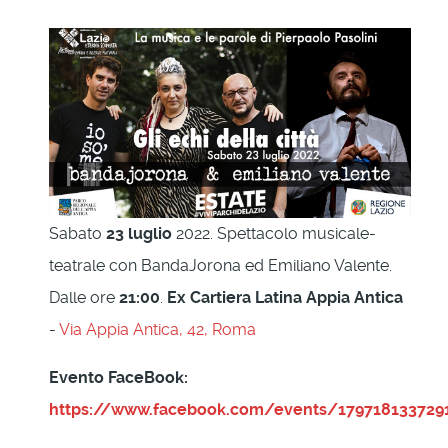
Sabato
23 luglio
2022. Spettacolo musicale-
teatrale con BandaJorona ed Emiliano Valente.
Dalle ore
21:00
.
Ex Cartiera Latina Appia Antica
-
Via Appia Antica, 42, Roma
Evento FaceBook:
https://www.facebook.com/events/179718133729