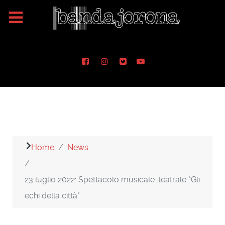
Home
News
23 luglio 2022: Spettacolo musicale-teatrale "Gli
echi della città"