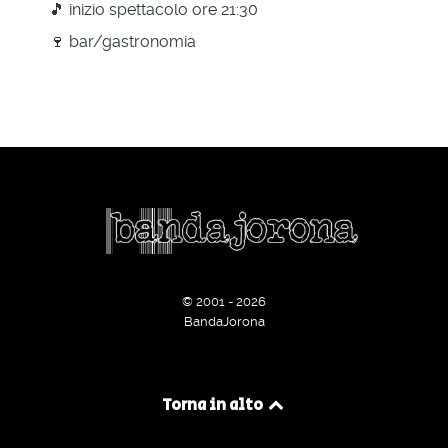
🎵 inizio spettacolo ore 21:30
🍷 bar/gastronomia
© 2001 - 2026
BandaJorona
Torna in alto