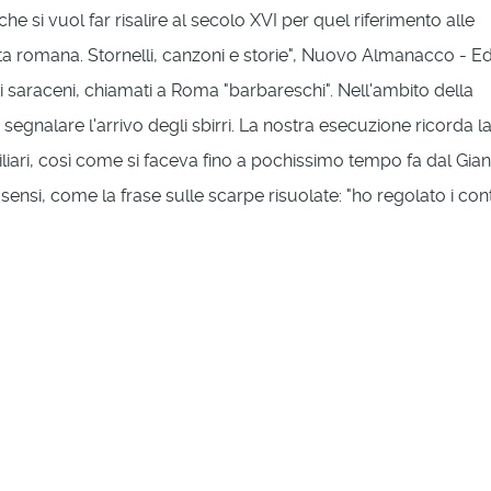
e si vuol far risalire al secolo XVI per quel riferimento alle
ita romana. Stornelli, canzoni e storie", Nuovo Almanacco - Ed
ati saraceni, chiamati a Roma "barbareschi". Nell'ambito della
egnalare l'arrivo degli sbirri. La nostra esecuzione ricorda l
liari, così come si faceva fino a pochissimo tempo fa dal Gian
i sensi, come la frase sulle scarpe risuolate: "ho regolato i con