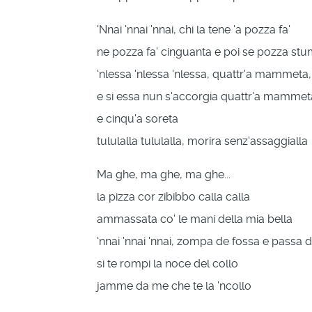
'Nnai 'nnai 'nnai, chi la tene 'a pozza fa'
ne pozza fa' cinguanta e poi se pozza s
'nlessa 'nlessa 'nlessa, quattr'a mammeta,
e si essa nun s'accorgia quattr'a mammet
e cinqu'a soreta
tululalla tululalla, morira senz'assaggialla
Ma ghe, ma ghe, ma ghe...
la pizza cor zibibbo calla calla
ammassata co' le mani della mia bella
'nnai 'nnai 'nnai, zompa de fossa e passa
si te rompi la noce del collo
jamme da me che te la 'ncollo