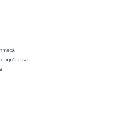
tummacà
 cinqu'a essa
a