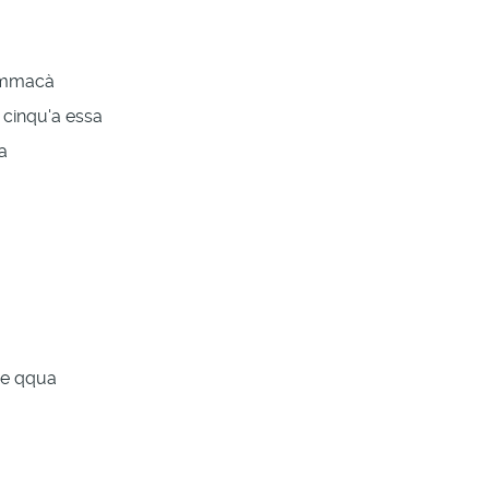
tummacà
 cinqu'a essa
a
 de qqua