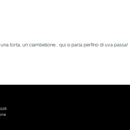
 una torta, un ciambellone... qui si parla perfino di uva passa!
2026
ona