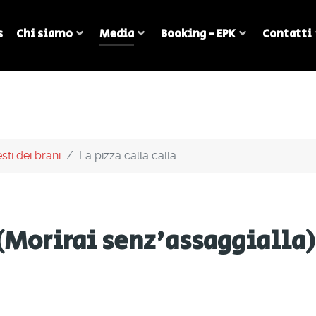
s
Chi siamo
Media
Booking - EPK
Contatti
sti dei brani
La pizza calla calla
 (Morirai senz'assaggialla)