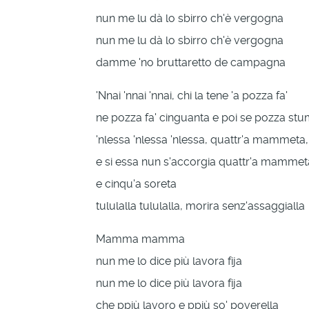
nun me lu dà lo sbirro ch'è vergogna
nun me lu dà lo sbirro ch'è vergogna
damme 'no bruttaretto de campagna
'Nnai 'nnai 'nnai, chi la tene 'a pozza fa'
ne pozza fa' cinguanta e poi se pozza s
'nlessa 'nlessa 'nlessa, quattr'a mammeta,
e si essa nun s'accorgia quattr'a mammet
e cinqu'a soreta
tululalla tululalla, morira senz'assaggialla
Mamma mamma
nun me lo dice più lavora fija
nun me lo dice più lavora fija
che ppiù lavoro e ppiù so' poverella