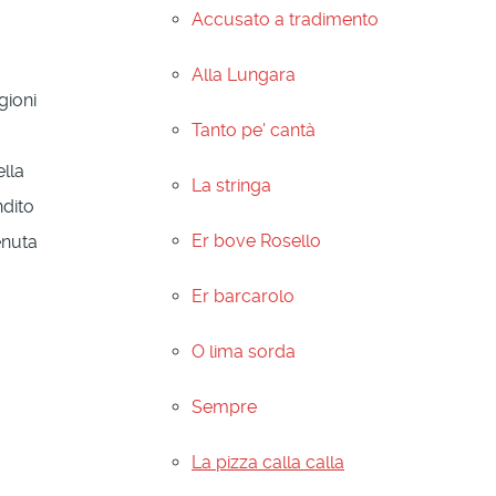
Accusato a tradimento
Alla Lungara
gioni
Tanto pe' cantà
ella
La stringa
ndito
Er bove Rosello
enuta
Er barcarolo
O lima sorda
Sempre
La pizza calla calla