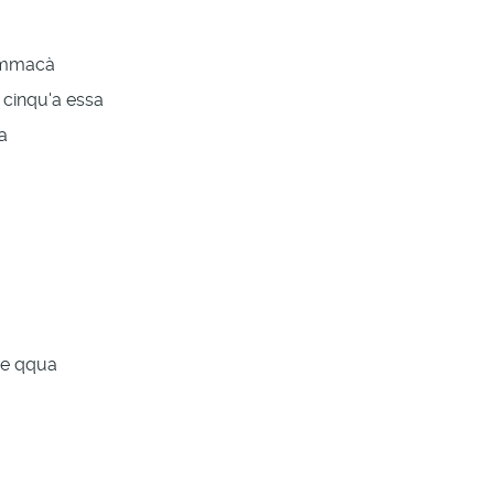
tummacà
 cinqu'a essa
a
 de qqua