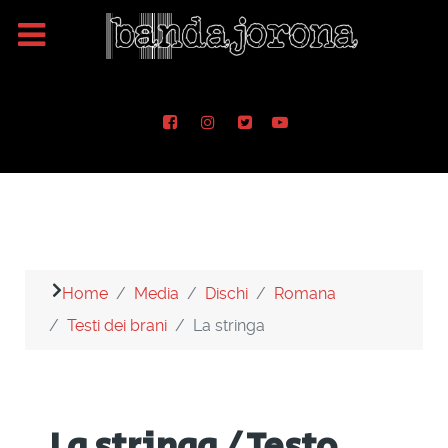
Home
Media
Dischi
Romana
Testi dei brani
La stringa
La stringa / Testo