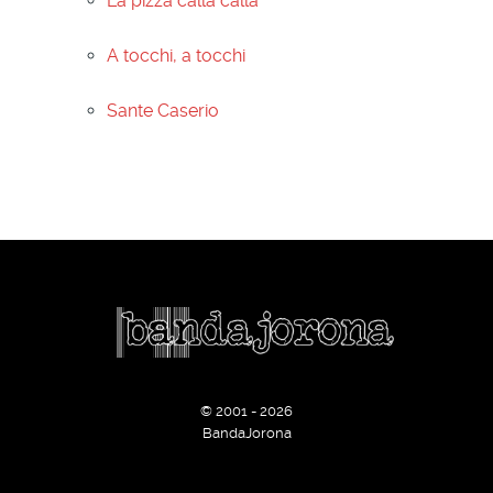
La pizza calla calla
A tocchi, a tocchi
Sante Caserio
© 2001 - 2026
BandaJorona