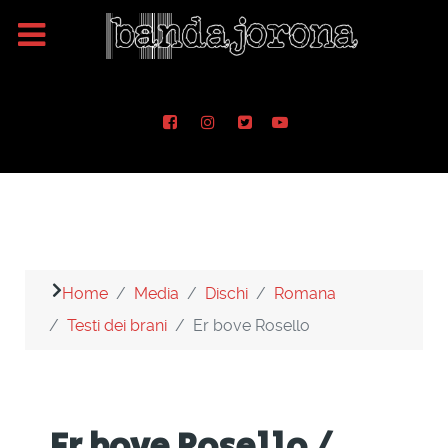
Home
Media
Dischi
Romana
Testi dei brani
Er bove Rosello
Er bove Rosello /