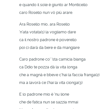
e quando il sole è giunto ar Monticello
caro Rosello nun vò più arare.
Ara Rosello mio, ara Rosello
'n'ata votata(1) la vogliamo dare
ca il nostro padrone è poverello
poi ci darà da bere e da mangiare
Caro padrone co' 'sta camicia bianga
ca Ddio te pozza dà la vita longa
che a magnà e bbeve c'hai la faccia franga(2)
ma a lavorà ce l'hai la vita cionga(3)
E lo padrone mio è 'nu lione
che de fatica nun se sazzia mmai